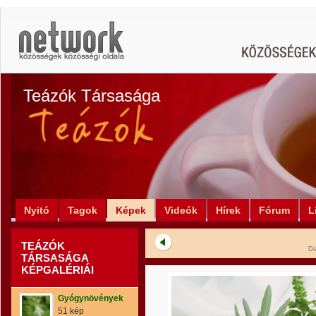
Teázók Társasága
Nyitó
Tagok
Képek
Videók
Hírek
Fórum
L
TEÁZÓK
Di
TÁRSASÁGA
KÉPGALÉRIÁI
Gyógynövények
51 kép