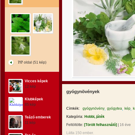
7/7
oldal (51 kép)
Vicces képek
12 kép
gyógynövények
Klubképek
85 kép
Címkék:
gyógynövény
gyógytea
kép
k
Kategória:
Hobbi, játék
Teázó emberek
11 kép
Feltöltötte:
[Törölt felhasználó]
|
16 éve
Látta 150 ember.