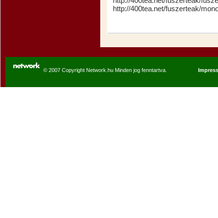
http://400tea.net/fuszerteak/fus
http://400tea.net/fuszerteak/mon
© 2007 Copyright Network.hu Minden jog fenntartva.
Impres