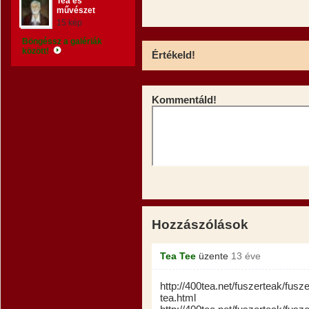
Tea és
művészet
15 kép
Böngéssz a galériák
között!
Értékeld!
Kommentáld!
Hozzászólások
Tea Tee
üzente
13 éve
http://400tea.net/fuszerteak/fus
tea.html