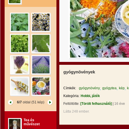
gyógynövények
Címkék:
gyógynövény
gyógytea
kép
k
Kategória:
Hobbi, játék
6/7
oldal (51 kép)
Feltöltötte:
[Törölt felhasználó]
|
16 éve
Látta 248 ember.
Tea és
művészet