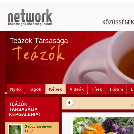
Teázók Társasága
Nyitó
Tagok
Képek
Videók
Hírek
Fórum
L
TEÁZÓK
Di
TÁRSASÁGA
KÉPGALÉRIÁI
Gyógynövények
51 kép