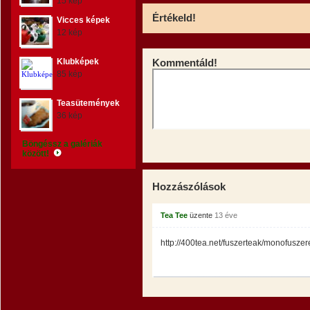
15 kép
Értékeld!
Vicces képek
12 kép
Klubképek
Kommentáld!
85 kép
Teasütemények
36 kép
Böngéssz a galériák
között!
Hozzászólások
Tea Tee
üzente
13 éve
http://400tea.net/fuszerteak/monofuszer