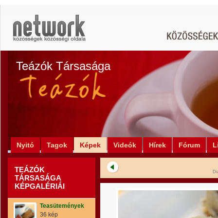
Teázók Társasága
Nyitó
Tagok
Képek
Videók
Hírek
Fórum
L
TEÁZÓK
Di
TÁRSASÁGA
KÉPGALÉRIÁI
Teasütemények
36 kép