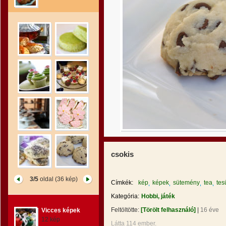
csokis
3/5
oldal (36 kép)
Címkék:
kép
képek
sütemény
tea
tes
Kategória:
Hobbi, játék
Feltöltötte:
[Törölt felhasználó]
|
16 éve
Vicces képek
12 kép
Látta 114 ember.