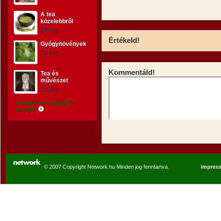
A tea
közelebbről
20 kép
Értékeld!
Gyógynövények
51 kép
Kommentáld!
Tea és
művészet
15 kép
Böngéssz a galériák
között!
© 2007 Copyright Network.hu Minden jog fenntartva.
Impres