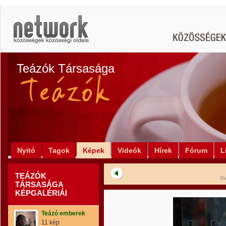
Teázók Társasága
Nyitó
Tagok
Képek
Videók
Hírek
Fórum
L
TEÁZÓK
Di
TÁRSASÁGA
KÉPGALÉRIÁI
Teázó emberek
11 kép