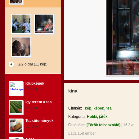
2/2
oldal (11 kép)
Klubképek
85 kép
kína
Így terem a tea
25 kép
Címkék:
kép
képek
tea
Kategória:
Hobbi, játék
Teasütemények
Feltöltötte:
[Törölt felhasználó]
|
16 éve
36 kép
Látta 158 ember.