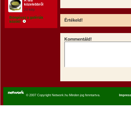
A tea
közelebbről
20 kép
Böngéssz a galériák
Értékeld!
között!
Kommentáld!
© 2007 Copyright Network.hu Minden jog fenntartva.
Impres